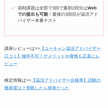
添削課題は全部で3回で最初2回分は
Web
での提出も可能
！最後の3回目が温活アド
バイザー本番テスト
講座レビューは>>
【ユーキャン温活アドバイザー
口コミ】独学不可！デメリットや後悔も正直にレ
ビュー
検定情報は>>
【温活アドバイザー合格率】試験の
難易度は？受験したら簡単だった