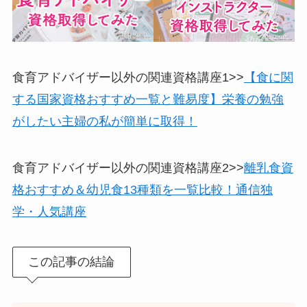
食育アドバイザー以外の関連資格講座1>>
【食に関
する国家資格おすすめ一覧と難易度】栄養の勉強
がしたい主婦の私が簡単に取得！
食育アドバイザー以外の関連資格講座2>>
離乳食資
格おすすめ＆幼児食13種類を一覧比較！通信独
学・人気講座
この記事の結論