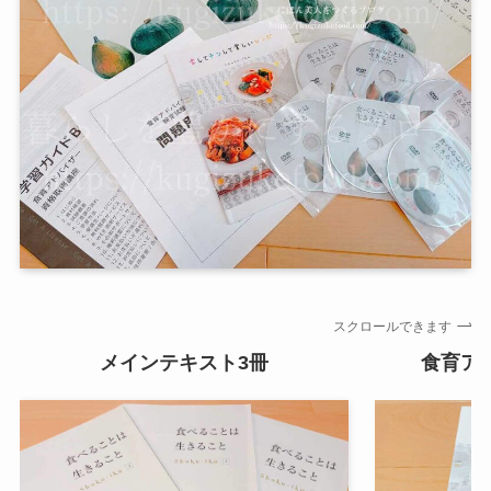
スクロールできます
メインテキスト3冊
食育ア