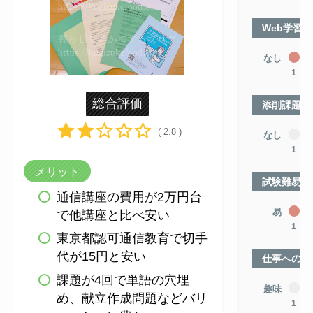
Web学習
なし
1
総合評価
添削課題
( 2.8 )
なし
1
メリット
試験難易度
通信講座の費用が2万円台
易
で他講座と比べ安い
1
東京都認可通信教育で切手
代が15円と安い
仕事への役
課題が4回で単語の穴埋
趣味
め、献立作成問題などバリ
1