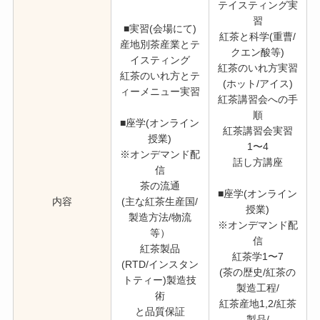
テイスティング実
習
■実習(会場にて)
紅茶と科学(重曹/
産地別茶産業とテ
クエン酸等)
イスティング
紅茶のいれ方実習
紅茶のいれ方とテ
(ホット/アイス)
ィーメニュー実習
紅茶講習会への手
順
■座学(オンライン
紅茶講習会実習
授業)
1〜4
※オンデマンド配
話し方講座
信
茶の流通
■座学(オンライン
内容
(主な紅茶生産国/
授業)
製造方法/物流
※オンデマンド配
等）
信
紅茶製品
紅茶学1〜7
(RTD/インスタン
(茶の歴史/紅茶の
トティー)製造技
製造工程/
術
紅茶産地1,2/紅茶
と品質保証
製品/